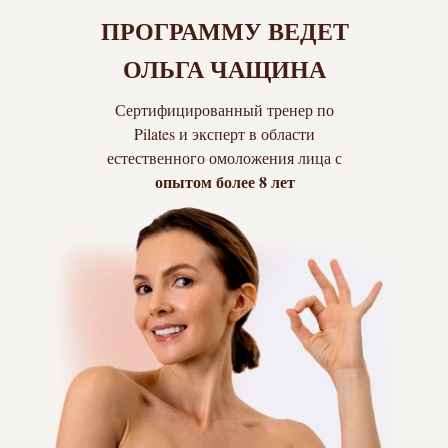
ВЫБЕРИ ЛУЧШИЙ ДЛЯ
ПРОГРАММУ ВЕДЕТ
СЕБЯ ТАРИФ
ОЛЬГА ЧАЩИНА
ДОСТУП СРАЗУ ПОСЛЕ
ОПЛАТЫ
Сертифицированный тренер по
Pilates и эксперт в области
тариф 1
естественного омоложения лица с
БАЗОВЫЙ
опытом более 8 лет
Доступ к курсу «Осанка и живот»
Длительность доступа
1 месяц
Чат поддержки с Ольгой
🎁
Бонус: 1 месяц участия в
закрытом Клубе "лицо и тело"
(стоимость
2490₽
— бесплатно)
7 990
руб.