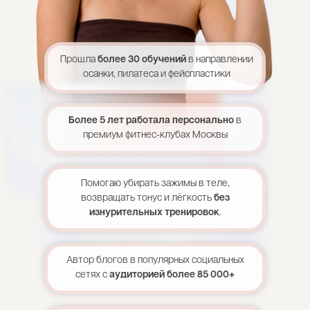
4 990 руб.
Рассрочка без переплат от 831 р. в месяц
Первый платеж лишь через 30 дней
Прошла
более 30 обучений
в направлении
осанки, пилатеса и фейспластики
купить курс
Более 5 лет работала персонально
в
купить в рассрочку
премиум фитнес-клубах Москвы
Помогаю убирать зажимы в теле,
тариф 2
возвращать тонус и лёгкость
без
ОПТИМАЛЬНЫЙ
изнурительных тренировок
.
Автор блогов в популярных социальных
Доступ к курсу «Осанка и живот»
сетях с
аудиторией более 85 000+
Длительность доступа
3 месяца