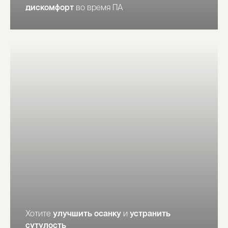
дискомфорт
во время ПА
ХОЧУ НА КУРС
Хотите
улучшить осанку
и
устранить
сутулость